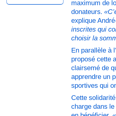
maximum de lon
donateurs.
«C’e
explique André
inscrites qui c
choisir la somm
En parallèle à 
proposé cette 
clairsemé de qu
apprendre un pe
sportives qui o
Cette solidarit
charge dans le
en bénéficier.
«