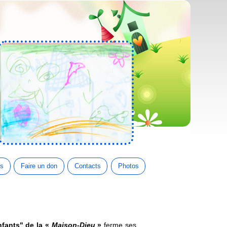
es
Faire un don
Contacts
Photos
fants" de la «
Maison-Dieu
»
ferme ses