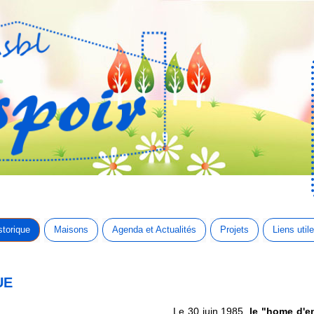
storique
Maisons
Agenda et Actualités
Projets
Liens util
UE
Le 30 juin 1985,
le "home d'en