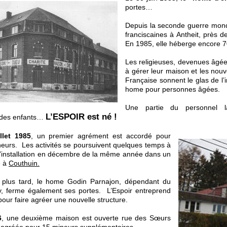
portes…
Depuis la seconde guerre mondia
franciscaines à Antheit, près d
En 1985, elle héberge encore 7
Les religieuses, devenues âgées
à gérer leur maison et les no
Française sonnent le glas de l’
home pour personnes âgées.
Une partie du personnel l
L’ESPOIR est né !
 des enfants…
llet 1985
, un premier agrément est accordé pour
ineurs. Les activités se poursuivent quelques temps à
 l’installation en décembre de la même année dans un
 à
Couthuin.
plus tard, le home Godin Parnajon, dépendant du
y, ferme également ses portes. L’Espoir entreprend
our faire agréer une nouvelle structure.
6
, une deuxième maison est ouverte rue des Sœurs
 agréée pour 15 mineurs supplémentaires.