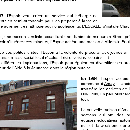
87
, l’Espoir veut créer un service qui héberge de
nts en semi-autonomie pour les préparer à la vie en
me agrément est attribué pour 6 adolescents. L
’ESCALE
s’installe Cha
e, une maison familiale accueillant une dizaine de mineurs à Strée, pr
ir réintégrer ces mineurs, l’Espoir achète une maison à Villers-le Bouil
de ces petites unités, l’Espoir a la volonté de procurer aux jeunes un 
ans un tissu social local (écoles, loisirs, voisins, copains,…).
différentes implantations, l’Espoir peut également diversifier ses p
eur de l’Aide à la Jeunesse dans la région hutoise.
En 1994
, l’Espoir acquie
commune d’
Amay
: l’anci
transfère les activités d
Huy. Puis, un peu plus ta
tour.
La nouvelle maison d’Ama
sections qui ont des pr
équipes éducatives auto
nuit et de week-end qui