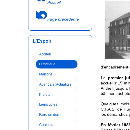
Accueil
Page précédente
L'Espoir
Accueil
Historique
d’encadrement
Maisons
Le premier jui
accueillir 15 m
Agenda et Actualités
Antheit jusqu’à
bâtiment acheté
Projets
Quelques mois 
Liens utiles
C.P.A.S. de Hu
les démarches p
Faire un don
En février 198
Contacts
Grises à Huy et