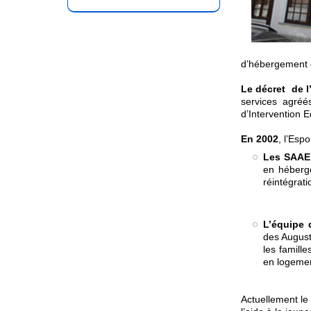
d’hébergement e
Le
décret de l
services agréé
d’Intervention E
En 2002
, l’Esp
Les SAAE 
en héberg
réintégrat
L’équipe 
des August
les famill
en logeme
Actuellement le