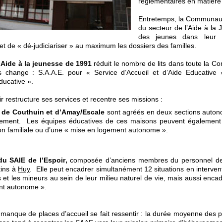
règlementaires en matière
Entretemps, la Communaut
du secteur de l’Aide à la 
des jeunes dans leur m
t de « dé-judiciariser » au maximum les dossiers des familles.
’Aide à la jeunesse de 1991
réduit le nombre de lits dans toute la 
s change : S.A.A.E. pour « Service d’Accueil et d’Aide Educative
ducative ».
oir restructure ses services et recentre ses missions :
de Couthuin et d’Amay/Escale
sont agréés en deux sections auto
ement. Les équipes éducatives de ces maisons peuvent également ef
ion familiale ou d’une « mise en logement autonome ».
du SAIE de l’Espoir
,
composée d’anciens membres du personnel de V
ins à
Huy
. Elle peut encadrer simultanément 12 situations en interven
es et les mineurs au sein de leur milieu naturel de vie, mais aussi enca
nt autonome ».
 manque de places d’accueil se fait ressentir : la durée moyenne des pr