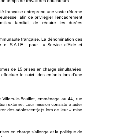
 de temps de travail des éducateurs.
é française entreprend une vaste réforme
Jeunesse afin de privilégier l’encadrement
ilieu familial, de réduire les durées
Communauté française. La dénomination des
 » et S.A.I.E. pour « Service d’Aide et
nomes de 15 prises en charge simultanées
fectuer le suivi des enfants lors d’une
illers-le-Bouillet, emménage au 44, rue
tion externe. Leur mission consiste à aider
drer des adolescent(e)s lors de leur « mise
ises en charge s’allonge et la politique de