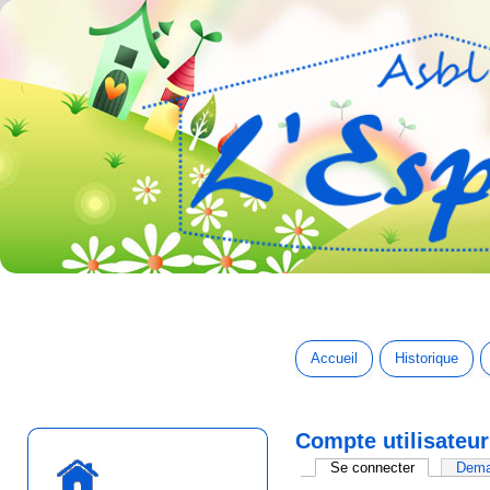
Accueil
Historique
Compte utilisateur
Onglets principaux
Se connecter
(onglet actif
Dema