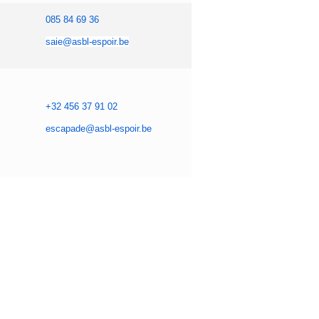
085 84 69 36
saie@asbl-espoir.be
+32 456 37 91 02
escapade@asbl-espoir.be