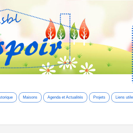
storique
Maisons
Agenda et Actualités
Projets
Liens util