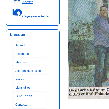
Accueil
Page précédente
L'Espoir
Accueil
Historique
Maisons
Agenda et Actualités
Projets
Liens utiles
Faire un don
Contacts